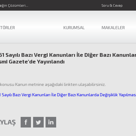
ğin Çözümleri...
Soru & Cevap
KTÖRLER
KURUMSAL
MAKALELER
1 Sayılı Bazı Vergi Kanunları İle Diğer Bazı Kanunl
smi Gazete'de Yayınlandı
konusu Kanun metnine aşağıdaki linkten ulaşabilirsiniz.
 Sayılı Bazı Vergi Kanunları İle Diğer Bazı Kanunlarda Değişiklik Yapılma
YLAŞ