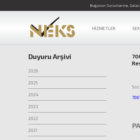
Bugünün Sorunlarına, Gelece
HİZMETLER
SE
Duyuru Arşivi
706
Re
2026
2025
Söz 
2024
7061
2023
2022
PA
2021