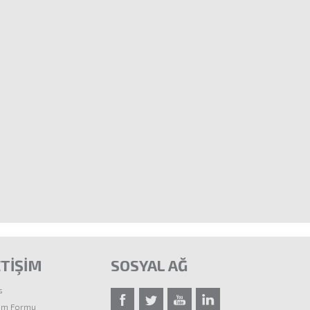
ETİŞİM
SOSYAL AĞ
s
şim Formu