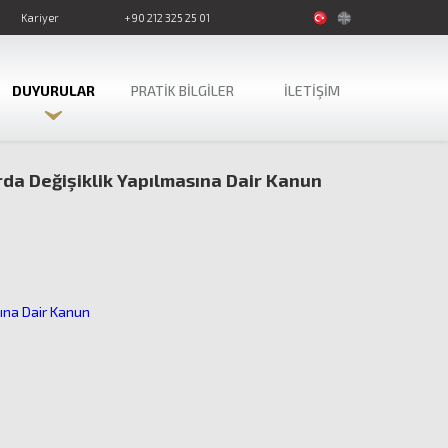
Kariyer
+90 212 325 25 01
DUYURULAR
PRATİK BİLGİLER
İLETİŞİM
arda Değişiklik Yapılmasına Dair Kanun
sına Dair Kanun