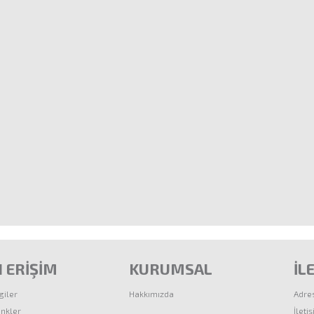
I ERİŞİM
KURUMSAL
İL
giler
Hakkımızda
Adre
inkler
İleti