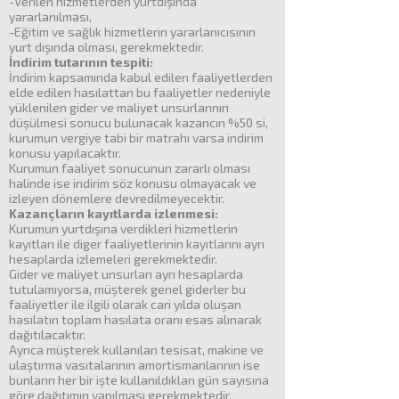
-Verilen hizmetlerden yurtdışında
yararlanılması,
-Eğitim ve sağlık hizmetlerin yararlanıcısının
yurt dışında olması, gerekmektedir.
İndirim tutarının tespiti:
İndirim kapsamında kabul edilen faaliyetlerden
elde edilen hasılattan bu faaliyetler nedeniyle
yüklenilen gider ve maliyet unsurlarının
düşülmesi sonucu bulunacak kazancın %50 si,
kurumun vergiye tabi bir matrahı varsa indirim
konusu yapılacaktır.
Kurumun faaliyet sonucunun zararlı olması
halinde ise indirim söz konusu olmayacak ve
izleyen dönemlere devredilmeyecektir.
Kazançların kayıtlarda izlenmesi:
Kurumun yurtdışına verdikleri hizmetlerin
kayıtları ile diger faaliyetlerinin kayıtlarını ayrı
hesaplarda izlemeleri gerekmektedir.
Gider ve maliyet unsurları ayrı hesaplarda
tutulamıyorsa, müşterek genel giderler bu
faaliyetler ile ilgili olarak cari yılda oluşan
hasılatın toplam hasılata oranı esas alınarak
dağıtılacaktır.
Ayrıca müşterek kullanılan tesisat, makine ve
ulaştırma vasıtalarının amortismanlarının ise
bunların her bir işte kullanıldıkları gün sayısına
göre dağıtımın yapılması gerekmektedir.