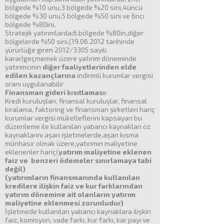
bölgede %10 unu,3 bölgede %20 sini,4üncü
bölgede %30 unu,5 bölgede %50 sini ve 6ncı
bölgede %80ini,
Stratejik yatırımlarda;6.bölgede %80in,diğer
bölgelerde %50 sini,(19.06.2012 tarihinde
yürürlüğe giren 2012/3305 sayılı
karar)geçmemek üzere yatırım döneminde
yatırımcının
diğer faaliyetlerinden elde
edilen kazançlarına
indirimli kurumlar vergisi
oranı uygulanabilir
Finansman gideri kısıtlaması:
Kredi kuruluşları, finansal kuruluşlar, finansal
kiralama, faktoring ve finansman şirketleri hariç
kurumlar vergisi mükelleflerini kapsayan bu
düzenleme ile kullanılan yabancı kaynakları öz
kaynaklarını aşan işletmelerde,aşan kısma
münhasır olmak üzere,yatırımın maliyetine
eklenenler hariç(
yatırım maliyetine eklenen
faiz ve benzeri ödemeler sınırlamaya tabi
değil)
(yatırımların finansmanında kullanılan
kredilere ilişkin faiz ve kur farklarından
yatırım
dönemine ait olanların yatırım
maliyetine eklenmesi zorunludur)
İşletmede kullanılan yabancı kaynaklara ilişkin
faiz, komisyon, vade farkı, kur farkı, kar payı ve