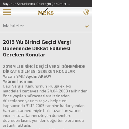
Bugünün Sorunlarına, Geleceğin Çözümleri...
Makaleler
2013 Yılı Birinci Geçici Vergi
Döneminde Dikkat Edilmesi
Gereken Konular
2013 YILI BİRİNCİ GEÇİCİ VERGİ DÖNEMİNDE
DİKKAT EDİLMESİ GEREKEN
KONULAR
Yazar:
YMM
Aydın AKSOY
Yatırım İndirimi:
Gelir Vergisi Kanunu’nun Mülga ek 1-6
maddeleri çercevesinde 24.04.2003 tarihinden
önce yapılan müracaatlara istinaden
düzenlenen yatırım teşvik belgeleri
kapsamında 31.12.2005 tarihine kadar yapılan
harcamalar nedeniyle hak kazanılan yatırım
indirimi tutarlarının izleyen dönemlere
devreden kısmı, yeniden değerleme oranında
arttırılmaktadır.