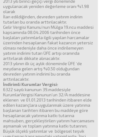
2013 yılı birinci geçiçi vergi döneminde
uygulanacak yeniden değerleme oranı %1.98
olarak
İlan edildiğinden, devreden yatırım indirim
tutarları bu oranda arttırılacaktır.
Gelir Vergisi Kanunu’nun Mülga 19.ncu maddesi
kapsamında 08.04.2006 tarihinden önce
başlalan yatırımlarla ilgili yapılan harcamalar
üzerinden hesaplanan fakat kazancın yetersiz
olması nedeniyle daha önce indirilemeyen
yatırım indirimi tutarı ÜFE artışı oranında
arttırlarak dikkate alınacaktır.
2013 yılının ilk üç aylık döneminde ÜFE ‘de
meydana gelen artış %0.50 olduğundan
devreden yatırım indirimi bu oranda
arttırılacaktır.
İndirimli Kurumlar Vergisi:
6322 sayılı kanunun 39.maddesiyle
KurumlarVergisi Kanunun’un 32/A maddesine
eklenen ve 01.01.2013 tarihinden itibaren elde
edilen kazançlara uygulanmak üzere yatırıma
başlanan tarihten itibaren bu maddeye göre
hesaplanacak yatırıma katkı tutarına
mahsuben, gerçekleştirilen yatırım harcamasını
aşmamak ve toplam yatırıma katkı tutarının;
Büyük ölçekli yatırımlar ve bölgesel teşvik
uygulamarı kapsamındaki yatırımlarda; 2nci