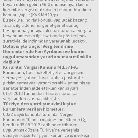
beyan edilen gelirin %10 unu aşmayan kısmı
kurumlar vergisi matrahının tespitinde indirim
konusu yapılır.(KVK Md.10/g)
Bu şekilde, indirim konusu yapılacak kazanç
tutarı, ilgili dönemin genel genel sonuç
hesaplarına yansıyacak olup kurumlar vergisi
beyannamesinin ilgili satırında gösterilmek
suretiyle de indirimden yararlanabilecektir.
Dolayısıyla Geçici Vergilendirme
Dönemlerinde Fon Ayrılması ve İndirim
uygulamasından yararlanılması mümkün
değildir.
Kurumlar Vergisi Kanunu Md.5/1-A:
Kurumların, tam mükellefiyete tabi girişim
sermayesi yatırım fonu katılma payları ile
girişim sermayesi yatırım ortaklıklarının hisse
senetlerinden elde ettikleri kar payları
01.01.2013 tarihinden itibaren kurumlar
vergisinden istisna edilmiştir.
Türkiye’den yurtdışı mukimi kişi ve
kurumlara verilen hizmetler:
6322 sayılı kanunla Kurumlar Vergisi
Kanununun 10 uncu maddesine eklenen (ğ)
bendi ile 15.06.2012 tarihinden itibaren
uygulanmak üzere Türkiye’de yerleşmiş
olmayan kişilerle, iş yeri, kanuni ve iş merkezi