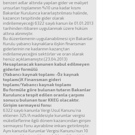
benzeri adlar altında yapılan gider ve maliyet
unsurları toplamının %10 una kadar kısmı
Bakanlar Kurulunca kararlaştırılması halinde,
kazancın tespitinde gider olarak
indirilemeyeceği 6322 sayılı kanun ile 01.01.2013
tarihinden itibaren uygulanmak üzere hüküm
altına alınmıştır.
Bu düzenlemenin uygulanabilmesi için Bakanlar
Kurulu yabancı kaynaklara ilişkin finansman
giderlerinin ne kadarının kazançtan
indirilemeyeceğini sektörler ve oran olarak
henüz açıklamamıştır.(23.04.2013)
Hesaplanacak kanunen kabul edilmeyen
giderler formülü
(Yabancı kaynak toplamı -Öz kaynak
toplamı)X Finansman gideri
toplamı/Yabancı kaynak toplamı
Bu formüle göre bulunan tutarın Bakanlar
Kurulunca tespit edilen oranla çarpımı
sonucu bulunan tuar KKEG olacaktır.
Girişim sermayesi fonu:
6322 sayılı kanunla Vergi Usul Kanunu’na
eklenen 325/A maddesiyle kurumlar vergisi
mükelleflerine ilgili dönem kazancından girişim
sermayesi fonu ayırabilme imkanı getirilmiştir.
Aynı kanunla Kurumlar Vergisi Kanunu’nun 10