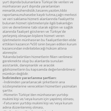
yurt dışında bulunanlara Türkiye’de verilen ve
münhasıran yurt dışında yararlanılan
mimarlık,mühendislik,tasarım,yazılım,tıbbi
raporlama,muhasebe kaydı tutma,çağrı merkezi
ve veri saklama hizmeti alanlarında faaliyette
bulunan hizmet işletmeleriyle ilgili bakanlığın
izni ve denetimine tabi olarak eğitim ve sağlık
alanında faaliyet gösteren ve Türkiye’de
yerleşmiş olmayan kişilere hizmet veren
işletmelerin münhasıran bu faaliyetlerden elde
ettikleri kazancın %50 sinin beyan edilen kurum
kazancından indirilebileceği hüküm altına
alınmıştır.
Yukarıda belirtilen hizmetlerin fiilen verilmesi
gerekmekte olup bu alanlarda sunulan
asistanlık, danışmanlık ve aracılık
gibihizmetlerin bu kapsamda değerlendirilmesi
mümkün değildir.
İndirimden yararlanma şartları:
-İndirimden yararlanacak şirketlerin ana
sözleşmelerine verecekleri hizmetleri yazmaları
şarttır.
-Hizmetin Türkiye’den münhasıran yurtdışı
mukimi kişi ve/veya kurum için yapılmış olması,
-Faturanın yurtdışı mukimi kişi ve/veya kurum
adına düzenlenmiş olması,