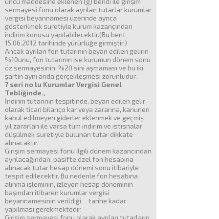
uncu maddesine eklenen (g) bendi ile girişim
sermayesi fonu olarak ayrılan tutarlar kurumlar
vergisi beyannamesi üzerinde ayrıca
gösterilmek suretiyle kurum kazançından
indirim konusu yapılabilecektir.(Bu bent
15.06.2012 tarihinde yürürlüğe girmiştir.)
Ancak ayrılan fon tutarının beyan edilen gelirin
%10unu, fon tutarının ise kurumun dönem sonu
öz sermayesinin %20 sini aşmaması ve bu iki
şartın aynı anda gerçekleşmesi zorunludur.
7 seri no lu Kurumlar Vergisi Genel
Tebliğinde.,
İndirim tutarının tespitinde, beyan edilen gelir
olarak ticari bilanço kar veya zararına, kanunen
kabul edilmeyen giderler eklenmek ve geçmiş
yıl zararları ile varsa tüm indirim ve istisnalar
düşülmek suretiyle bulunan tutar dikkate
alınacaktır.
Girişim sermayesi fonu ilgili dönem kazancından
ayrılacağından, pasifte özel fon hesabına
alınacak tutar hesap dönemi sonu itibariyle
tespit edilecektir. Bu nedenle fon hesabına
alınma işleminin, izleyen hesap döneminin
başından itibaren kurumlar vergisi
beyannamesinin verildiği tarihe kadar
yapılması gerekmektedir.
Girişim sermayesi fonu olarak ayrılan tutarların