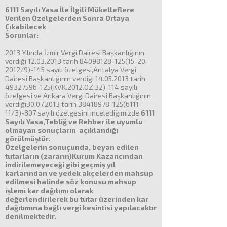
6111 Sayılı Yasa İle İlgili Mükelleflere
Verilen Özelgelerden Sonra Ortaya
Çıkabilecek
Sorunlar:
2013 Yılında İzmir Vergi Dairesi Başkanlığının
verdiği 12.03.2013 tarih 84098128-125(15-20-
2012/9)-145 sayılı özelgesi,Antalya Vergi
Dairesi Başkanlığının verdiği 14.05.2013 tarih
49327596-125(KVK.2012.ÖZ.32)-114 sayılı
özelgesi ve Ankara Vergi Dairesi Başkanlığının
verdiği30.07.2013 tarih 38418978-125(6111-
11/3)-807 sayılı özelgesini incelediğimizde
6111
Sayılı Yasa,Tebliğ ve Rehber ile uyumlu
olmayan sonuçların açıklandığı
görülmüştür
.
Özelgelerin sonuçunda, beyan edilen
tutarların (zararın)Kurum Kazancından
indirilemeyeceği gibi geçmiş yıl
karlarından ve yedek akçelerden mahsup
edilmesi halinde söz konusu mahsup
işlemi kar dağıtımı olarak
değerlendirilerek bu tutar
üzerinden kar
dağıtımına bağlı vergi kesintisi yapılacaktır
denilmektedir.