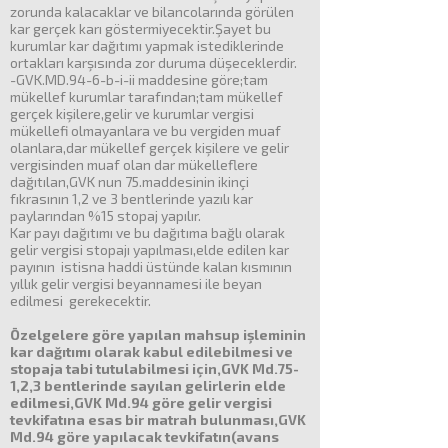
zorunda kalacaklar ve bilancolarında görülen
kar gerçek karı göstermiyecektir.Şayet bu
kurumlar kar dağıtımı yapmak istediklerinde
ortakları karşısında zor duruma düşeceklerdir.
-GVK.MD.94-6-b-i-ii maddesine göre;tam
mükellef kurumlar tarafından;tam mükellef
gerçek kişilere,gelir ve kurumlar vergisi
mükellefi olmayanlara ve bu vergiden muaf
olanlara,dar mükellef gerçek kişilere ve gelir
vergisinden muaf olan dar mükelleflere
dağıtılan,GVK nun 75.maddesinin ikinçi
fıkrasının 1,2 ve 3 bentlerinde yazılı kar
paylarından %15 stopaj yapılır.
Kar payı dağıtımı ve bu dağıtıma bağlı olarak
gelir vergisi stopajı yapılması,elde edilen kar
payının istisna haddi üstünde kalan kısmının
yıllık gelir vergisi beyannamesi ile beyan
edilmesi gerekecektir.
Özelgelere göre yapılan mahsup işleminin
kar dağıtımı olarak kabul edilebilmesi ve
stopaja tabi tutulabilmesi için,GVK Md.75-
1,2,3 bentlerinde sayılan gelirlerin elde
edilmesi,GVK Md.94 göre gelir vergisi
tevkifatına esas bir matrah bulunması,GVK
Md.94 göre yapılacak tevkifatın(avans