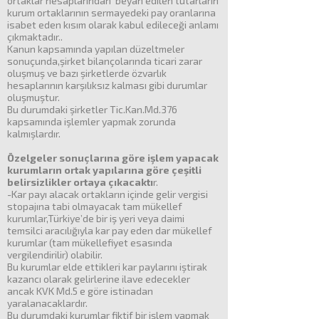
ortaklar hesaplarından beyan edilen tutarların
kurum ortaklarının sermayedeki pay oranlarına
isabet eden kısım olarak kabul edileceği anlamı
çıkmaktadır..
Kanun kapsamında yapılan düzeltmeler
sonuçunda,şirket bilançolarında ticari zarar
oluşmuş ve bazı şirketlerde özvarlık
hesaplarının karşılıksız kalması gibi durumlar
oluşmuştur.
Bu durumdaki şirketler Tic.Kan.Md.376
kapsamında işlemler yapmak zorunda
kalmışlardır.
Özelgeler sonuçlarına göre işlem yapacak
kurumların ortak yapılarına göre çeşitli
belirsizlikler ortaya çıkacaktı
r.
-Kar payı alacak ortakların içinde gelir vergisi
stopajına tabi olmayacak tam mükellef
kurumlar,Türkiye’de bir iş yeri veya daimi
temsilci aracılığıyla kar pay eden dar mükellef
kurumlar (tam mükellefiyet esasında
vergilendirilir) olabilir.
Bu kurumlar elde ettikleri kar paylarını iştirak
kazancı olarak gelirlerine ilave edecekler
ancak KVK Md.5 e göre istinadan
yaralanacaklardır.
Bu durumdaki kurumlar fiktif bir işlem yapmak