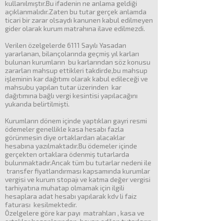
kullanılmıştır.Bu ifadenin ne anlama geldiği
açıklanmalıdır.Zaten bu tutar gerçek anlamda
ticari bir zarar olsaydı kanunen kabul edilmeyen
gider olarak kurum matrahına ilave edilmezdi.
Verilen özelgelerde 6111 Sayılı Yasadan
yararlanan, bilançolarında geçmiş yıl karları
bulunan kurumların bu karlarından söz konusu
zararları mahsup ettikleri takdirde,bu mahsup
işleminin kar dağıtımı olarak kabul edileceği ve
mahsubu yapılan tutar üzerinden kar
dağıtımına bağlı vergi kesintisi yapılacağını
yukarıda belirtilmişti.
Kurumların dönem içinde yaptıkları gayri resmi
ödemeler genellikle kasa hesabı fazla
görünmesin diye ortaklardan alacaklar
hesabına yazılmaktadır.Bu ödemeler içinde
gerçekten ortaklara ödenmiş tutarlarda
bulunmaktadır.Ancak tüm bu tutarlar nedeni ile
transfer fiyatlandırması kapsamında kurumlar
vergisi ve kurum stopajı ve katma değer vergisi
tarhiyatına muhatap olmamak için ilgili
hesaplara adat hesabı yapılarak kdv li faiz
faturası kesilmektedir.
Özelgelere göre kar payı matrahları , kasa ve