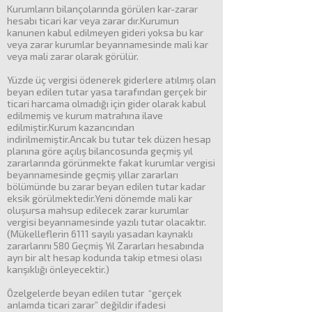
Kurumların bilançolarında görülen kar-zarar
hesabı ticari kar veya zarar dır.Kurumun
kanunen kabul edilmeyen gideri yoksa bu kar
veya zarar kurumlar beyannamesinde mali kar
veya mali zarar olarak görülür.
Yüzde üç vergisi ödenerek giderlere atılmış olan
beyan edilen tutar yasa tarafından gerçek bir
ticari harcama olmadığı için gider olarak kabul
edilmemiş ve kurum matrahına ilave
edilmiştir.Kurum kazancından
indirilmemiştir.Ancak bu tutar tek düzen hesap
planına göre açılış bilancosunda geçmiş yıl
zararlarında görünmekte fakat kurumlar vergisi
beyannamesinde geçmiş yıllar zararları
bölümünde bu zarar beyan edilen tutar kadar
eksik görülmektedir.Yeni dönemde mali kar
oluşursa mahsup edilecek zarar kurumlar
vergisi beyannamesinde yazılı tutar olacaktır.
(Mükelleflerin 6111 sayılı yasadan kaynaklı
zararlarını 580 Geçmiş Yıl Zararları hesabında
ayrı bir alt hesap kodunda takip etmesi olası
karışıklığı önleyecektir.)
Özelgelerde beyan edilen tutar “gerçek
anlamda ticari zarar” değildir ifadesi