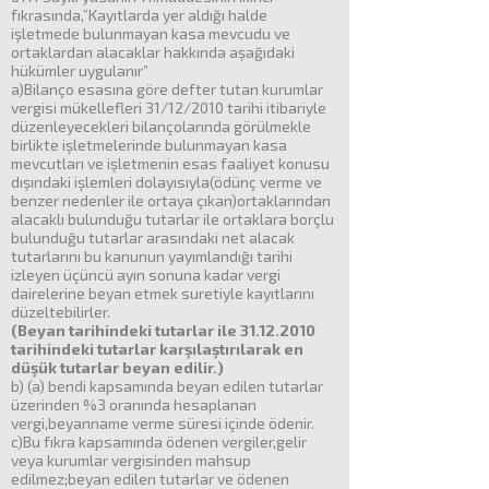
fıkrasında,”Kayıtlarda yer aldığı halde
işletmede bulunmayan kasa mevcudu ve
ortaklardan alacaklar hakkında aşağıdaki
hükümler uygulanır”
a)Bilanço esasına göre defter tutan kurumlar
vergisi mükellefleri 31/12/2010 tarihi itibariyle
düzenleyecekleri bilançolarında görülmekle
birlikte işletmelerinde bulunmayan kasa
mevcutları ve işletmenin esas faaliyet konusu
dışındaki işlemleri dolayısıyla(ödünç verme ve
benzer nedenler ile ortaya çıkan)ortaklarından
alacaklı bulunduğu tutarlar ile ortaklara borçlu
bulunduğu tutarlar arasındaki net alacak
tutarlarını bu kanunun yayımlandığı tarihi
izleyen üçüncü ayın sonuna kadar vergi
dairelerine beyan etmek suretiyle kayıtlarını
düzeltebilirler.
(Beyan tarihindeki tutarlar ile 31.12.2010
tarihindeki tutarlar karşılaştırılarak en
düşük tutarlar beyan edilir.)
b) (a) bendi kapsamında beyan edilen tutarlar
üzerinden %3 oranında hesaplanan
vergi,beyanname verme süresi içinde ödenir.
c)Bu fıkra kapsamında ödenen vergiler,gelir
veya kurumlar vergisinden mahsup
edilmez;beyan edilen tutarlar ve ödenen