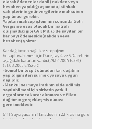
olarak ödenenler dahil) nakden veya
hesaben yapıldığı aşamada,istihkak
sahiplerinin gelir vergilerine mahsuben
yapılması gerekir.
Yapılan mahsup işleminin sonunda Gelir
Vergisine esas olacak bir matrah
oluşmadığı gibi GVK Md.75 de sayılan bir
kar payı ödemeside(nakden veya
hesaben) yoktur.
Kar dağıtımına bağlı kar stopajının
hesaplanabilmesi için Danıştay 4 ve 5.Dairelerin
aşağıdaki kararları vardır.(29.12.2004 E.391)
(31.03.2005 E.1526K)
-
Somut bir tespit olmadan kar dağıtımı
yapıldığını ileri sürmek yasaya uygun
değildir.
-Menkul sermaye iradının elde edilmiş
sayılabilmesi için şirketin yetkili
organlarınca karar alınması ve fiilen
dağıtımın gerçekleşmiş olması
gerekmektedir.
6111 Sayılı yasanın 11.madesinin 2.fıkrasına göre
kayıtlarını düzelten kurumlar ,kar dağıtımı
yapmadan önce GİB den mevcut geçmiş yıl
karlarından beyan edilen tutarları (zararları)