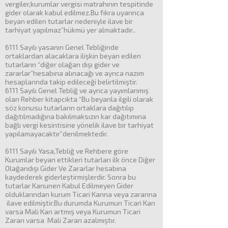
vergiler,kurumlar vergisi matrahının tespitinde
gider olarak kabul edilmez.Bu fıkra uyarınca
beyan edilen tutarlar nedeniyle ilave bir
tarhiyat yapılmaz”hükmü yer almaktadır..
6111 Sayılı yasanın Genel Tebliğinde
ortaklardan alacaklara ilişkin beyan edilen
tutarların “diğer olağan dışı gider ve
zararlar”hesabına alınacağı ve ayrıca nazım
hesaplarında takip edileceği belirtilmiştir.
6111 Sayılı Genel Tebliğ ve ayrıca yayımlanmış
olan Rehber kitapcıkta “Bu beyanla ilgili olarak
söz konusu tutarların ortaklara dağıtılıp
dağıtılmadığına bakılmaksızın kar dağıtımına
bağlı vergi kesintisine yönelik ilave bir tarhiyat
yapılamayacaktır”denilmektedir.
6111 Sayılı Yasa,Tebliğ ve Rehbere göre
Kurumlar beyan ettikleri tutarları ilk önce Diğer
Olağandışı Gider Ve Zararlar hesabına
kaydederek giderleştirmişlerdir. Sonra bu
tutarlar Kanunen Kabul Edilmeyen Gider
olduklarından kurum Ticari Karına veya zararına
ilave edilmiştir.Bu durumda Kurumun Ticari Karı
varsa Mali Karı artmış veya Kurumun Ticari
Zararı varsa Mali Zararı azalmıştır.