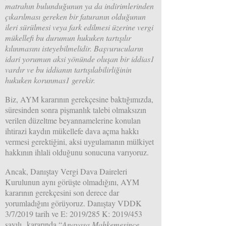
matrahın bulunduğunun ya da indirimlerinden
çıkarılması gereken bir faturanın olduğunun
ileri sürülmesi veya fark edilmesi üzerine vergi
mükellefi bu durumun hukuken tartışılır
kılınmasını isteyebilmelidir. Başvurucuların
idari yorumun aksi yönünde oluşan bir iddias1
vardır ve bu iddianın tartışılabilirliğinin
hukuken korunmas1 gerekir.
Biz, AYM kararının gerekçesine baktığımızda,
süresinden sonra pişmanlık talebi olmaksızın
verilen düzeltme beyannamelerine konulan
ihtirazi kaydın mükellefe dava açma hakkı
vermesi gerektiğini, aksi uygulamanın mülkiyet
hakkının ihlali olduğunu sonucuna varıyoruz.
Ancak, Danıştay Vergi Dava Daireleri
Kurulunun aynı görüşte olmadığını, AYM
kararının gerekçesini son derece dar
yorumladığını görüyoruz. Danıştay VDDK
3/7/2019 tarih ve E: 2019/285 K: 2019/453
sayılı kararında “
Anayasa Mahkemesince