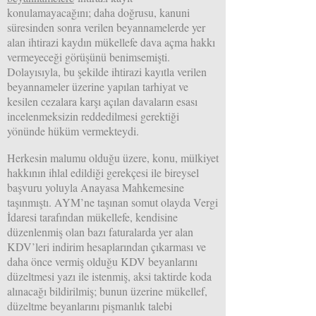
konulamayacağını; daha doğrusu, kanuni
süresinden sonra verilen beyannamelerde yer
alan ihtirazi kaydın mükellefe dava açma hakkı
vermeyeceği görüşünü benimsemişti.
Dolayısıyla, bu şekilde ihtirazi kayıtla verilen
beyannameler üzerine yapılan tarhiyat ve
kesilen cezalara karşı açılan davaların esası
incelenmeksizin reddedilmesi gerektiği
yönünde hüküm vermekteydi.
Herkesin malumu olduğu üzere, konu, mülkiyet
hakkının ihlal edildiği gerekçesi ile bireysel
başvuru yoluyla Anayasa Mahkemesine
taşınmıştı. AYM’ne taşınan somut olayda Vergi
İdaresi tarafından mükellefe, kendisine
düzenlenmiş olan bazı faturalarda yer alan
KDV’leri indirim hesaplarından çıkarması ve
daha önce vermiş olduğu KDV beyanlarını
düzeltmesi yazı ile istenmiş, aksi taktirde koda
alınacağı bildirilmiş; bunun üzerine mükellef,
düzeltme beyanlarını pişmanlık talebi