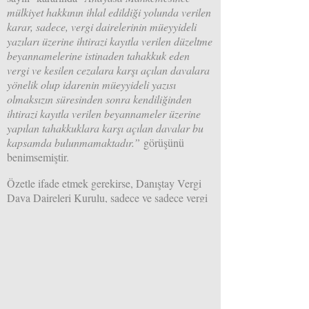
mülkiyet hakkının ihlal edildiği yolunda verilen
karar, sadece, vergi dairelerinin müeyyideli
yazıları üzerine ihtirazi kayıtla verilen düzeltme
beyannamelerine istinaden tahakkuk eden
vergi ve kesilen cezalara karşı açılan davalara
yönelik olup idarenin müeyyideli yazısı
olmaksızın süresinden sonra kendiliğinden
ihtirazi kayıtla verilen beyannameler üzerine
yapılan tahakkuklara karşı açılan davalar bu
kapsamda bulunmamaktadır.”
görüşünü
benimsemiştir.
Özetle ifade etmek gerekirse, Danıştay Vergi
Dava Daireleri Kurulu, sadece ve sadece vergi
dairelerinin koda alma, ceza kesme gibi
müeyyide içeren yazıları üzerine kanuni
süresinden sonra verilen düzeltme
beyannamelerine konulan ihtirazi kaydın
mükellefe dava açma hakkı vereceği; onun
dışında, yani müeyyideli yazı yok ise
süresinden sonra pişmanlık talebi olmaksızın