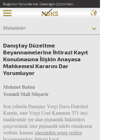
Bugünün Sorunlarına, Geleceğin Çözümleri...
Makaleler
Danıştay Düzeltme
Beyannamelerine İhtirazi Kayıt
Konulmasına İlişkin Anayasa
Mahkemesi Kararını Dar
Yorumluyor
Mehmet Batun
Yeminli Mali Müşavir
Son yıllarda Danıştay Vergi Dava Daireleri
Kurulu, ister Vergi Usul Kanunun 371 inci
maddesinde yer alan pişmanlık hükümleri
çerçevesinde ister pişmanlık talebi olmaksızın
verilsin, kanuni
süresinden sonra verilen
beyannamelere
ihtirazi kayıt