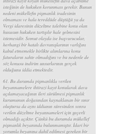
ihtirazi kayıt koyan mükellefin dava açabilme
isteğinin de hukuken korunması gerekir. Bunun
nedeni mükellefin pişmanlık iradesinin
olmaması ve hala tereddüde düştüğü ya da
Vergi idaresinin düzeltme talebine konu olan
hususun hukuken tartışılır hale gelmesini
istemesidir. Somut olayda ise başvurucular,
herhangi bir hatalı davranışlarının varlığını
kabul etmemekle birlikte alımlarına konu
faturaların sahte olmadığını ve bu nedenle de
söz konusu indirim unsurlarının gerçek
olduğunu iddia etmektedir.
61. Bu durumda pişmanlıkla verilen
beyannamelere ihtirazi kayıt konularak dava
açılamayacağının ileri sürülmesi pişmanlık
kurumunun doğasından kaynaklanan bir sınır
oluştursa da aynı iddianın süresinden sonra
verilen düzeltme beyannameleri için geçerli
olmadığı açıktır. Çünkü bu durumda mükellef
pişmanlık beyanında bulunmamıştır. İdari bir
yorumla beyanına dahil edilmesi gereken bir