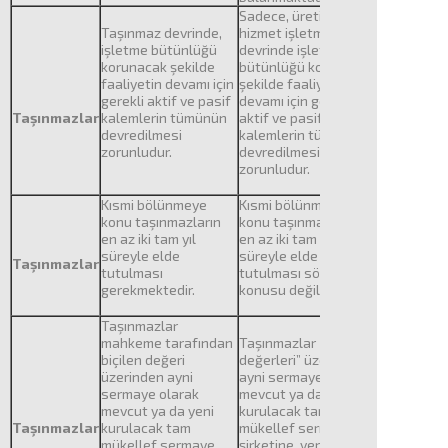
Sadece, üretim veya
Taşınmaz devrinde,
hizmet işletmelerinin
işletme bütünlüğü
devrinde işletme
korunacak şekilde
bütünlüğü korunacak
faaliyetin devamı için
şekilde faaliyetin
gerekli aktif ve pasif
devamı için gerekli
Taşınmazlar
kalemlerin tümünün
aktif ve pasif
devredilmesi
kalemlerin tümünün
zorunludur.
devredilmesi
zorunludur.
Kısmi bölünmeye
Kısmi bölünmeye
konu taşınmazların
konu taşınmazların
en az iki tam yıl
en az iki tam yıl
süreyle elde
süreyle elde
Taşınmazlar
tutulması
tutulması söz
gerekmektedir.
konusu değildir.
Taşınmazlar
mahkeme tarafından
Taşınmazlar “kayıtlı
biçilen değeri
değerleri” üzerinden
üzerinden ayni
ayni sermaye olarak
sermaye olarak
mevcut ya da yeni
mevcut ya da yeni
kurulacak tam
Taşınmazlar
kurulacak tam
mükellef sermaye
mükellef sermaye
şirketine, vergisiz