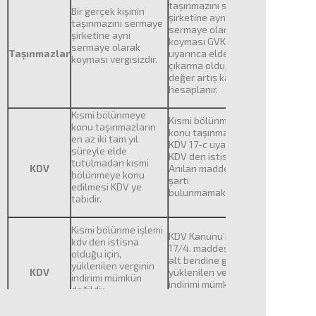
taşınmazını sermaye
Bir gerçek kişinin
şirketine ayni
taşınmazını sermaye
sermaye olarak
şirketine ayni
koyması GVK 80
sermaye olarak
Taşınmazlar
uyarınca elden
koyması vergisizdir.
çıkarma olduğundan
değer artış kazancı
hesaplanır.
Kısmi bölünmeye
Kısmi bölünmeye
konu taşınmazların
konu taşınmazlar
en az iki tam yıl
KDV 17-c uyarınca
süreyle elde
KDV den istisnadır.
tutulmadan kısmi
KDV
Anılan madde de 2 yıl
bölünmeye konu
şartı
edilmesi KDV ye
bulunmamaktadır.
tabidir.
Kismi bölünme işlemi
KDV Kanunu’nun
kdv den istisna
17/4. maddesinin (c)
olduğu için,
alt bendine göre,
yüklenilen verginin
KDV
yüklenilen verginin
indirimi mümkün
indirimi mümkündür.
değildir.