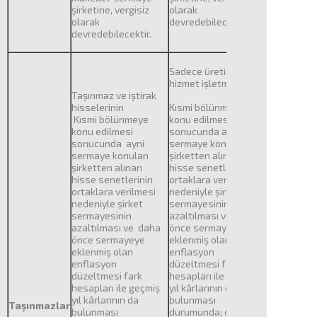
şirketine, vergisiz
olarak
olarak
devredebilecektir.
devredebilecektir.
Sadece üretim veya
hizmet işletmelerinin
Taşınmaz ve iştirak
hisselerinin
Kısmi bölünmeye
Kısmi bölünmeye
konu edilmesi
konu edilmesi
sonucunda aynî
sonucunda ayni
sermaye konulan
sermaye konulan
şirketten alınan
şirketten alınan
hisse senetlerinin
hisse senetlerinin
ortaklara verilmesi
ortaklara verilmesi
nedeniyle şirket
nedeniyle şirket
sermayesinin
sermayesinin
azaltılması ve daha
azaltılması ve daha
önce sermayeye
önce sermayeye
eklenmiş olan,
eklenmiş olan
enflasyon
enflasyon
düzeltmesi fark
düzeltmesi fark
hesapları ile geçmiş
hesapları ile geçmiş
yıl kârlarının da
yıl kârlarının da
bulunması
Taşınmazlar
bulunması
durumunda; devralan