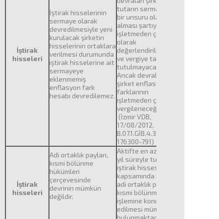
devralan şirkette bu
tutarın sermayenin
İştirak hisselerinin
bir unsuru olarak yer
sermaye olarak
alması şartıyla
devredilmesiyle yeni
işletmeden çekiş
kurulacak şirketin
olarak
hisselerinin ortaklara
İştirak
değerlendirilmeyecek
verilmesi durumunda
hisseleri
ve vergiye tabi
iştirak hisselerine ait
tutulmayacaktır.
sermayeye
Ancak devralan
eklenmemiş
şirket enflasyon
enflasyon fark
farklarının
hesabı devredilemez.
işletmeden çekerse
vergileneceği tabidir.
(İzmir VDB,
17/08/2012,
B.07.1.GİB.4.35.16.01-
176300-791)
Aktifte en az iki tam
Adi ortaklık payları,
yıl süreyle tutulan ve
kısmi bölünme
iştirak hissesi
hükümleri
kapsamında bulunan
çerçevesinde
İştirak
adi ortaklık payının
devrinin mümkün
hisseleri
kısmi bölünme
değildir.
işlemine konu
edilmesi mümkün
bulunmaktadır.