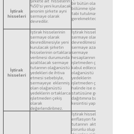
şirkete ait hisselerin
bir bütün olarak kısmi
%50'si yeni kurulacak
bölünme işlemine
İştirak
anonim şirkete ayni
tabi tutulması
hisseleri
sermaye olarak
gerekmektedir.
devredilir.
İştirak hisselerinin
İştirak hisselerinin
sermaye olarak
sermaye olarak
devredilmesiyle yeni
devredilmesiyle
kurulacak şirketin
sermaye azaltımında
hisselerinin ortaklara
sermaye
verilmesi durumunda
hesaplarının
azaltılacak sermaye
işletmeden çekildiği
tutarının olağanüstü
kabul edilecek,
İştirak
yedekleri de ihtiva
olağanüstü
hisseleri
etmesi sebebiyle,
yedeklerin
sermayeye eklenmiş
işletmeden çekilmesi
olan olağanüstü
halinde ise ortakların
yedeklerin ortaklarca
statüsüne göre kâr
işletmeden çekiş
dağıtımına bağlı vergi
olarak
kesintisi yapılacaktır.
değerlendirilmez.
İştirak hisselerine ait
enflasyon fark
tutarının aktarımı
zorunlu olup