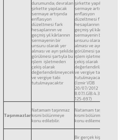
durumunda; devralan
şirkette yapılacak
şirkette yapılacak
sermaye artışında
sermaye artışında
enflasyon
enflasyon
düzeltmesi fark
düzeltmesi fark
hesaplarının ve
hesaplarının ve
geçmiş yıl kârlarının
geçmiş yıl kârlarının
sermayenin bir
sermayenin bir
unsuru olarak yer
unsuru olarak yer
alması ve ayrı şekilde
alması ve ayrı şekilde
görülmesi şartıyla bu
görülmesi şartıyla bu
işlem işletmeden
işlem işletmeden
çekiş olarak
çekiş olarak
değerlendirilmeyecek
değerlendirilmeyecek
ve vergiye tabi
ve vergiye tabi
tutulmayacaktır.
tutulmayacaktır
(İzmir VDB
20/07/2012
B.07.1.GİB.4.35.16.01-
125-697)
Natamam taşınmaz
Natamam taşınmaz
Taşınmazlar
kısmi bölünmeye
kısmi bölünmeye
konu edilebilir.
konu edilemez.
Bir gerçek kişinin