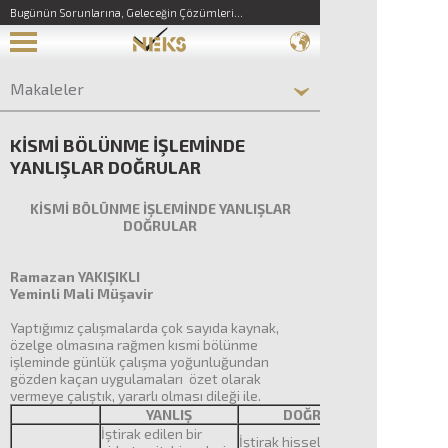
Bugünün Sorunlarına, Geleceğin Çözümleri...
Makaleler
KİSMİ BÖLÜNME İŞLEMİNDE
YANLIŞLAR DOĞRULAR
KİSMİ BÖLÜNME İŞLEMİNDE YANLIŞLAR
DOĞRULAR
Ramazan YAKIŞIKLI
Yeminli Mali Müşavir
Yaptığımız çalışmalarda çok sayıda kaynak,
özelge olmasına rağmen kısmi bölünme
işleminde günlük çalışma yoğunluğundan
gözden kaçan uygulamaları özet olarak
vermeye çalıştık, yararlı olması dileği ile.
YANLIŞ
DOĞRU
İştirak edilen bir
İştirak hisselerinin de