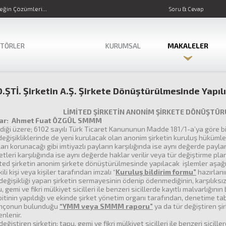
ğin Çözümleri...
Soru & Cevap
KTÖRLER
KURUMSAL
MAKALELER
.ŞTİ. Şirketin A.Ş. Şirkete Dönüştürülmesinde Yapıl
LİMİTED ŞİRKETİN ANONİM ŞİRKETE DÖNÜŞTÜR
ar:
Ahmet Fuat ÖZGÜL SMMM
ndiği üzere; 6102 sayılı Türk Ticaret Kanununun Madde 181/1-a’ya göre bi
değişikliklerinde de yeni kurulacak olan anonim şirketin kuruluş hükümleri
arı korunacağı gibi imtiyazlı payların karşılığında ise aynı değerde paylar
tleri karşılığında ise aynı değerde haklar verilir veya tür değiştirme pla
ted şirketin anonim şirkete dönüştürülmesinde yapılacak işlemler aşağıd
ili kişi veya kişiler tarafından imzalı “
Kuruluş bildirim formu”
hazırlanır
değişikliği yapan şirketin sermayesinin ödenip ödenmediğinin, karşılıksız 
, gemi ve fikri mülkiyet sicilleri ile benzeri sicillerde kayıtlı malvarlığ
itinin yapıldığı ve ekinde şirket yönetim organı tarafından, denetime t
ançonun bulunduğu
“YMM veya SMMM raporu”
ya da tür değiştiren şi
nlenir.
değiştiren şirketin; tapu, gemi ve fikri mülkiyet sicilleri ile benzeri sicill