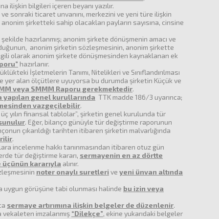
a ilişkin bilgileri içeren beyanı yazılır.
e sonraki ticaret unvanını, merkezini ve yeni türe ilişkin
 anonim şirketteki sahip olacakları payların sayısına, cinsine
ı şekilde hazırlanmış; anonim şirkete dönüşmenin amacı ve
 olduğunun, anonim şirketin sözleşmesinin, anonim şirkette
e ilgili olarak anonim şirkete dönüşmesinden kaynaklanan ek
aporu”
hazırlanır.
klükteki İşletmelerin Tanımı, Nitelikleri ve Sınıflandırılması
e yer alan ölçütlere uyuyorsa bu durumda şirketin Küçük ve
MM veya SMMM Raporu gerekmektedir
.
la yapılan genel kurullarında
TTK madde 186/3 uyarınca;
mesinden vazgeçilebilir
.
üç yılın finansal tablolar”, şirketin genel kurulunda tür
sunulur
. Eğer, bilanço günüyle tür değiştirme raporunun
nun çıkarıldığı tarihten itibaren şirketin malvarlığında
ilir
.
klara incelenme hakkı tanınmasından itibaren otuz gün
erde tür değiştirme kararı,
sermayenin en az dörtte
e üçünün kararıyla
alınır.
sözleşmesinin
noter onaylı suretleri
ve
yeni ünvan altında
 uygun görüşüne tabi olunması halinde
bu izin veya
ıca
sermaye artırımına ilişkin belgeler de düzenlenir
.
veya vekaleten imzalanmış
“Dilekçe”
, ekine yukarıdaki belgeler