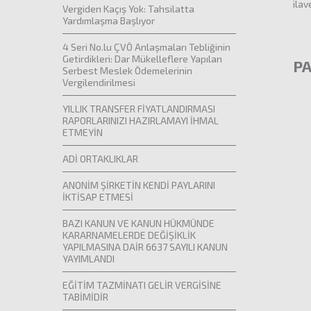
ilav
Vergiden Kaçış Yok: Tahsilatta
Yardımlaşma Başlıyor
4 Seri No.lu ÇVÖ Anlaşmaları Tebliğinin
Getirdikleri: Dar Mükelleflere Yapılan
PA
Serbest Meslek Ödemelerinin
Vergilendirilmesi
YILLIK TRANSFER FİYATLANDIRMASI
RAPORLARINIZI HAZIRLAMAYI İHMAL
ETMEYİN
ADİ ORTAKLIKLAR
ANONİM ŞİRKETİN KENDİ PAYLARINI
İKTİSAP ETMESİ
BAZI KANUN VE KANUN HÜKMÜNDE
KARARNAMELERDE DEĞİŞİKLİK
YAPILMASINA DAİR 6637 SAYILI KANUN
YAYIMLANDI
EĞİTİM TAZMİNATI GELİR VERGİSİNE
TABİMİDİR