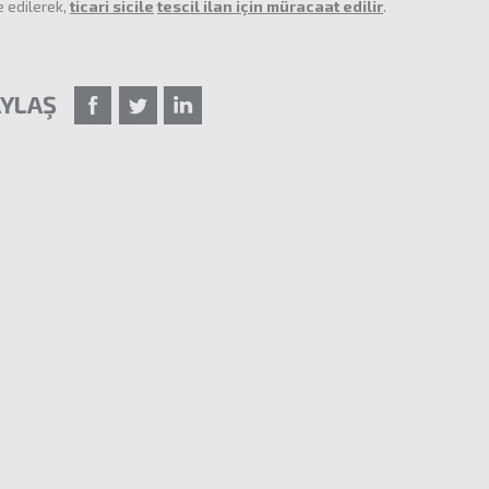
e edilerek,
ticari sicile
tescil ilan için müracaat edilir
.
YLAŞ