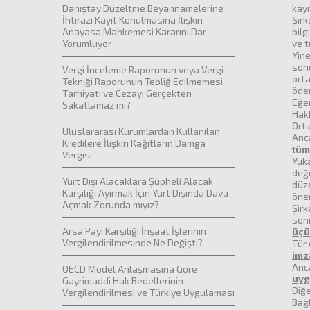
Danıştay Düzeltme Beyannamelerine
kayı
İhtirazi Kayıt Konulmasına İlişkin
Şirk
Anayasa Mahkemesi Kararını Dar
bilg
Yorumluyor
ve t
Yine
sonu
Vergi İnceleme Raporunun veya Vergi
orta
Tekniği Raporunun Tebliğ Edilmemesi
ödem
Tarhiyatı ve Cezayı Gerçekten
Eğe
Sakatlamaz mı?
Hakk
Orta
Uluslararası Kurumlardan Kullanılan
Anca
Kredilere İlişkin Kağıtların Damga
tüm
Vergisi
Yuka
değ
Yurt Dışı Alacaklara Şüpheli Alacak
düze
Karşılığı Ayırmak İçin Yurt Dışında Dava
önem
Açmak Zorunda mıyız?
Şirk
sonr
Arsa Payı Karşılığı İnşaat İşlerinin
üçü
Vergilendirilmesinde Ne Değişti?
Tür 
imz
Anc
OECD Model Anlaşmasına Göre
uyg
Gayrimaddi Hak Bedellerinin
Diğe
Vergilendirilmesi ve Türkiye Uygulaması
Bağl