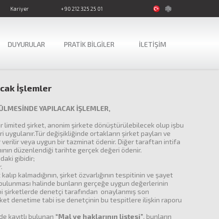
Kariyer
+90 212 325 25 01
DUYURULAR
PRATİK BİLGİLER
İLETİŞİM
ıcak İşlemler
ÜLMESİNDE YAPILACAK İŞLEMLER,
r limited şirket, anonim şirkete dönüştürülebilecek olup işbu
 uygulanır.Tür değişikliğinde ortakların şirket payları ve
 verilir veya uygun bir tazminat ödenir. Diğer taraftan intifa
nının düzenlendiği tarihte gerçek değeri ödenir.
aki gibidir;
.
kalıp kalmadığının, şirket özvarlığının tespitinin ve şayet
ının bulunması halinde bunların gerçeğe uygun değerlerinin
abi şirketlerde denetçi tarafından onaylanmış son
rket denetime tabi ise denetçinin bu tespitlere ilişkin raporu
erde kayıtlı bulunan
“Mal ve haklarının listesi”
, bunların