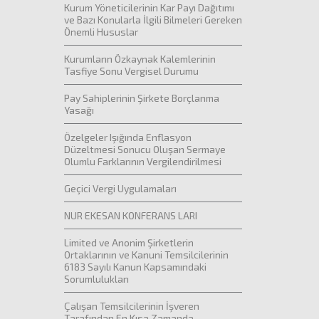
Kurum Yöneticilerinin Kar Payı Dağıtımı
ve Bazı Konularla İlgili Bilmeleri Gereken
Önemli Hususlar
Kurumların Özkaynak Kalemlerinin
Tasfiye Sonu Vergisel Durumu
Pay Sahiplerinin Şirkete Borçlanma
Yasağı
Özelgeler Işığında Enflasyon
Düzeltmesi Sonucu Oluşan Sermaye
Olumlu Farklarının Vergilendirilmesi
Geçici Vergi Uygulamaları
NUR EKESAN KONFERANS LARI
Limited ve Anonim Şirketlerin
Ortaklarının ve Kanuni Temsilcilerinin
6183 Sayılı Kanun Kapsamındaki
Sorumlulukları
Çalışan Temsilcilerinin İşveren
Tarafından En Kısa Zamanda