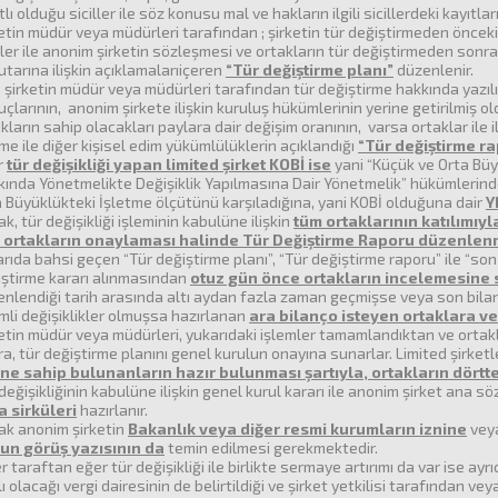
tlı olduğu siciller ile söz konusu mal ve hakların ilgili sicillerdeki kayıtların
etin müdür veya müdürleri tarafından ; şirketin tür değiştirmeden önceki v
iler ile anonim şirketin sözleşmesi ve ortakların tür değiştirmeden sonra
utarına ilişkin açıklamalarıiçeren
“Tür değiştirme planı”
düzenlenir.
 şirketin müdür veya müdürleri tarafından tür değiştirme hakkında yazıl
çlarının, anonim şirkete ilişkin kuruluş hükümlerinin yerine getirilmiş
kların sahip olacakları paylara dair değişim oranının, varsa ortaklar il
e ile diğer kişisel edim yükümlülüklerin açıklandığı
“Tür değiştirme r
r
tür değişikliği yapan limited şirket KOBİ ise
yani “Küçük ve Orta Büyü
ında Yönetmelikte Değişiklik Yapılmasına Dair Yönetmelik” hükümlerind
 Büyüklükteki İşletme ölçütünü karşıladığına, yani KOBİ olduğuna dair
Y
k, tür değişikliği işleminin kabulüne ilişkin
tüm ortaklarının katılımıy
 ortakların onaylaması halinde Tür Değiştirme Raporu düzenlen
rıda bahsi geçen “Tür değiştirme planı”, “Tür değiştirme raporu” ile “son 
iştirme kararı alınmasından
otuz gün önce ortakların incelemesine 
nlendiği tarih arasında altı aydan fazla zaman geçmişse veya son bilanço
li değişiklikler olmuşsa hazırlanan
ara bilanço isteyen ortaklara ver
etin müdür veya müdürleri, yukarıdaki işlemler tamamlandıktan ve orta
a, tür değiştirme planını genel kurulun onayına sunarlar. Limited şirketl
ne sahip bulunanların hazır bulunması şartıyla, ortakların dörtt
değişikliğinin kabulüne ilişkin genel kurul kararı ile anonim şirket ana 
a sirküleri
hazırlanır.
ak anonim şirketin
Bakanlık veya diğer resmi kurumların iznine
veya
un görüş yazısının da
temin edilmesi gerekmektedir.
r taraftan eğer tür değişikliği ile birlikte sermaye artırımı da var ise ayr
ı olacağı vergi dairesinin de belirtildiği ve şirket yetkilisi tarafından 