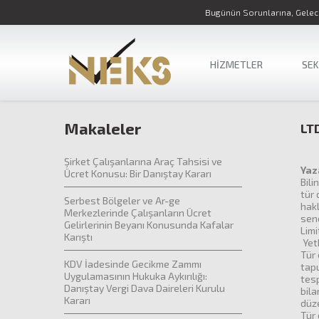
Bugünün Sorunlarına, Gelece
HİZMETLER
SE
Makaleler
LTD
Şirket Çalışanlarına Araç Tahsisi ve
Yaz
Ücret Konusu: Bir Danıştay Kararı
Bili
tür 
Serbest Bölgeler ve Ar-ge
hakl
Merkezlerinde Çalışanların Ücret
sene
Gelirlerinin Beyanı Konusunda Kafalar
Limi
Karıştı
Yetk
Tür 
KDV İadesinde Gecikme Zammı
tapu
Uygulamasının Hukuka Aykırılığı:
tesp
Danıştay Vergi Dava Daireleri Kurulu
bil
Kararı
düze
Tür 