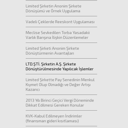
Limited Şirketin Anonim Şirkete
Dönüşümü ve Örnek Uygulama
Vadeli Çeklerde Reeskont Uygulaması
Meclise Sevkedilen Torba Yasadakii
Varlık Barışına İlişkin Düzenlemeler
Limited Şirketi Anonim Şirkete
Dönüştürmenin Avantajları
LTD.ŞTİ. Şirketin A.Ş. Şirkete
Dönüştürülmesinde Yapılıcak İşlemler
Limited Şirkette Pay Senedinin Menkul
Kıymet Olup Olmadığı ve Değer Artışı
Kazancı
2013 Yılı Birinci Geçici Vergi Döneminde
Dikkat Edilmesi Gereken Konular
KVK-Kabul Edilmeyen İndirimler
(finansman gideri kısıtlaması)